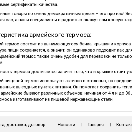
мые сертификаты качества.
нные товары по очень демократичным ценам – это про нас! Зв
ля вас, а наши специалисты с радостью окажут вам консульта
теристика армейского термоса:
й термос состоит из вынимающегося бачка, крышки и корпуса.
ура пищи сохраняется, а значит, он одинаково подходит как дл
Армейский термос также очень удобен для перевозки не только
в.
ность термоса достигается за счет того, что в крышке стоит у
й пищевой термос используют активно в столовых, на предпри
ванных выездных пунктах питания. Он помогает сохранить тепл
армейские бывают различных объемов: начиная от 4 л и до 36 л
рмоса изготавливают из пищевой нержавеющие стали.
та, доставка, договор
Новости
Галерея
Контак