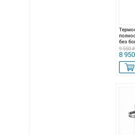
Термос
полно
без бо
9 550 
8 950