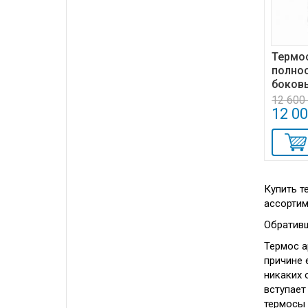
Термос
полно
боков
12 600
12 0
Купить т
ассортим
Обративш
Термос а
причине 
никаких 
вступает
термосы 