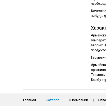
необходи
Качестве
нибудь д
Харак
Армейски
температ
вторых. 
продукто
Герметич
Армейски
организо
Термосы 
Колбу те
Главная
Каталог
О компании
Опла