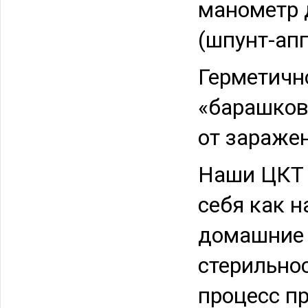
манометр 
(шпунт-апп
Герметичн
«барашков
от зараже
Наши ЦКТ 
себя как 
домашние 
стерильно
процесс п