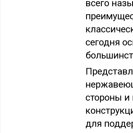
всего наз
преимущес
классичес
сегодня о
большинст
Представл
нержавеющ
стороны и
конструкц
для подде