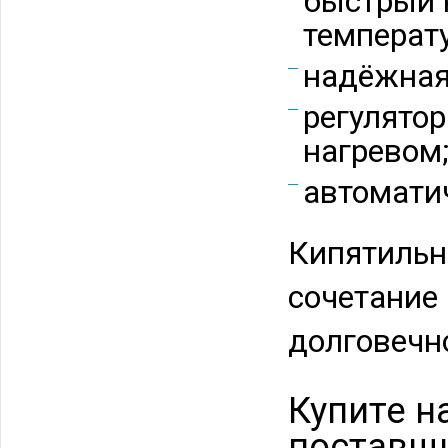
быстрый 
температ
надёжная
регулятор
нагревом
автомати
Кипятильн
сочетание
долговечн
Купите н
поставщ