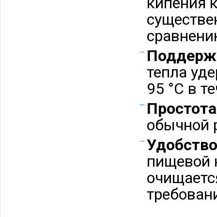
кипения 
существе
сравнени
Поддерж
тепла уд
95 °C в т
Простота
обычной р
Удобство
пищевой 
очищаетс
требован