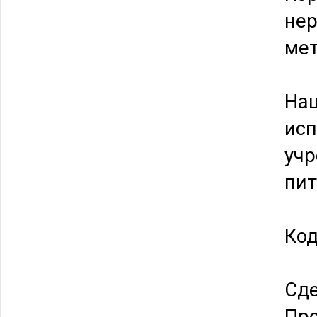
не
мет
На
исп
учр
пит
Код
Сде
Про