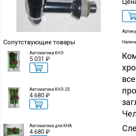
Цен
Артику
Сопутствующие товары
Налич
Автоматика КНЭ
Ком
5 031 ₽
хро
все
про
Автоматика КНЭ-25
4 680 ₽
заг
Чел
Автоматика для КНА
Сл
4 680 ₽