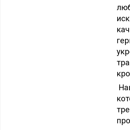
люб
иск
кач
гер
укр
тра
кро
Наш
кот
тре
пр