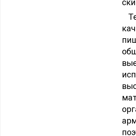
ски
Тер
кач
пищ
общ
вые
исп
выс
ма
орг
арм
поэ