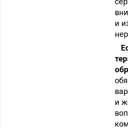
сер
вни
и и
не
Е
тер
обр
обя
вар
и ж
воп
ком