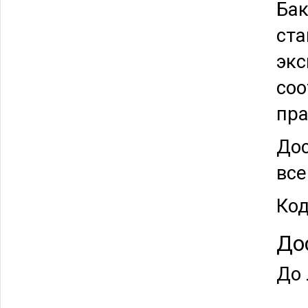
Бак
ста
экс
соо
пра
Дос
все
Код
До
До 