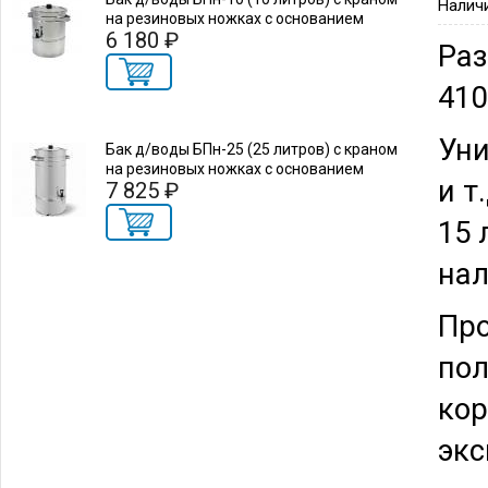
Налич
на резиновых ножках с основанием
6 180 ₽
Раз
41
Уни
Бак д/воды БПн-25 (25 литров) с краном
на резиновых ножках с основанием
и т
7 825 ₽
15 
нал
Про
пол
кор
экс