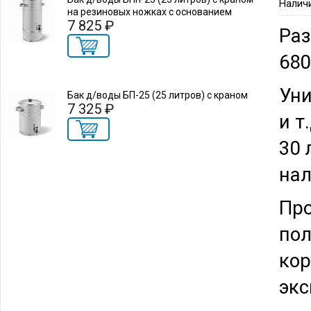
Налич
на резиновых ножках с основанием
7 825 ₽
Раз
68
Уни
Бак д/воды БП-25 (25 литров) с краном
7 325 ₽
и т
30 
нал
Про
пол
кор
экс