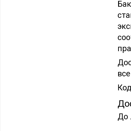
Бак
ста
экс
соо
пра
Дос
все
Код
До
До 