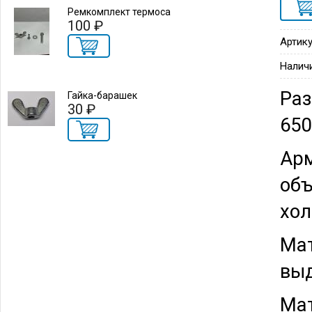
Ремкомплект термоса
100 ₽
Артику
Налич
Раз
Гайка-барашек
30 ₽
65
Арм
объ
хол
Мат
выд
Мат