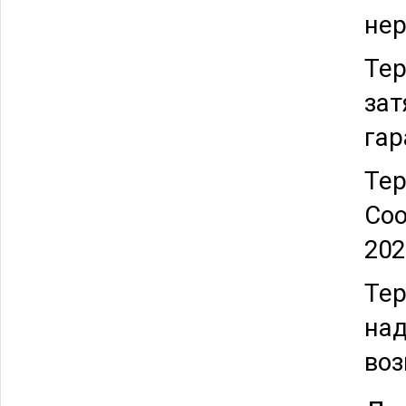
не
Тер
зат
гар
Тер
Соо
202
Тер
над
воз